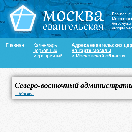
Евангельс
Московско
богослуже
обзоры ме
Главная
Календарь
Адреса евангельских це
церковных
на карте Москвы
мероприятий
и Московской области
Северо-восточный администрати
г. Москва