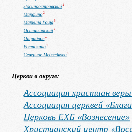
Лосиноостровский
1
Марфино
2
Марьина Роща
3
Останкинский
2
Отрадное
1
Ростокино
1
Северное Медведково
1
Церкви в округе:
Ассоциация христиан веры 
Ассоциация церквей «Блага
Церковь ЕХБ «Вознесение»
Христианский центр «Вос