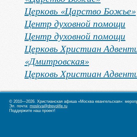
Церковь «Царство Божье»
Центр духовной помощи
Центр духовной помощи
Церковь Христиан Адвент
«Дмитровская»
Церковь Христиан Адвент
© 2010—2026. Христианская афиша «Москва евангельская»: меропри
Эл. почта:
moskva@drevolife.ru
Поддержите наш проект!