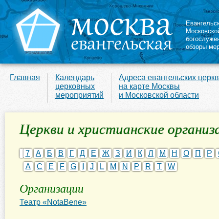
Евангельс
Московско
богослуже
обзоры ме
Главная
Календарь
Адреса евангельских церк
церковных
на карте Москвы
мероприятий
и Московской области
Церкви и христианские организа
7
А
Б
В
Г
Д
Е
Ж
З
И
К
Л
М
Н
О
П
Р
A
C
E
F
G
I
J
L
M
N
P
R
T
W
Организации
Театр «NotaBene»