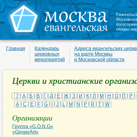
Евангельс
Московско
богослуже
обзоры ме
Главная
Календарь
Адреса евангельских церк
церковных
на карте Москвы
мероприятий
и Московской области
Церкви и христианские организ
7
А
Б
В
Г
Д
Е
Ж
З
И
К
Л
М
Н
О
П
Р
A
C
E
F
G
I
J
L
M
N
P
R
T
W
Организации
Группа «G.O.N.G»
«GingerArt»