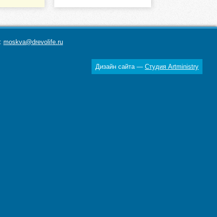
а:
moskva@drevolife.ru
Дизайн сайта —
Студия Artministry