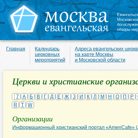
Евангельс
Московско
богослуже
обзоры ме
Главная
Календарь
Адреса евангельских церк
церковных
на карте Москвы
мероприятий
и Московской области
Церкви и христианские организа
7
А
Б
В
Г
Д
Е
Ж
З
И
К
Л
М
Н
О
П
Р
R
T
W
Организации
Информационный христианский портал «AmenCafe» (