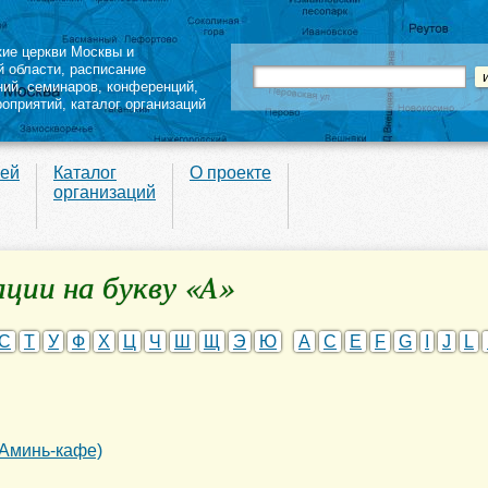
кие церкви Москвы и
й области
,
расписание
ний
,
семинаров
,
конференций
,
роприятий,
каталог организаций
вей
Каталог
О проекте
организаций
ции на букву «A»
С
Т
У
Ф
Х
Ц
Ч
Ш
Щ
Э
Ю
A
C
E
F
G
I
J
L
Аминь-кафе)