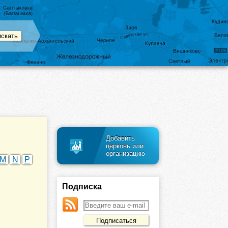
Добавить
церковь или
организацию
M
N
P
Подписка