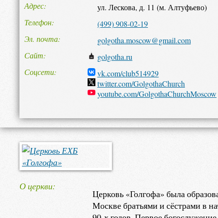
Адрес
ул. Лескова, д. 11 (м. Алтуфьево)
Телефон
(499) 908-02-19
Эл. почта
golgotha.moscow@gmail.com
Сайт
golgotha.ru
Соцсети
vk.com/club514929
twitter.com/GolgothaChurch
youtube.com/GolgothaChurchMoscow
О церкви
Церковь «Голгофа» была образов
Москве братьями и сёстрами в на
90-х годов. Первое богослужение