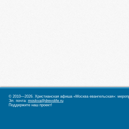
Здание храма освящено в 2014 год
богослужения в нём проходят ещё
2000 года.
Сегодня церковь «Голгофа» – жив
горячая, а её прихожане
задействованы во многих служе
во славу Господа.
© 2010—2026. Христианская афиша «Москва евангельская»: меропри
Эл. почта:
moskva@drevolife.ru
Поддержите наш проект!