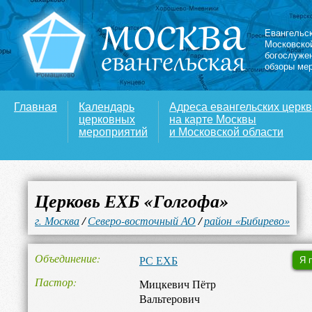
Евангельс
Московско
богослуже
обзоры ме
Главная
Календарь
Адреса евангельских церк
церковных
на карте Москвы
мероприятий
и Московской области
Церковь ЕХБ «Голгофа»
г. Москва
/
Северо-восточный АО
/
район «Бибирево»
Объединение
РС ЕХБ
Я 
Пастор
Мицкевич Пётр
Вальтерович