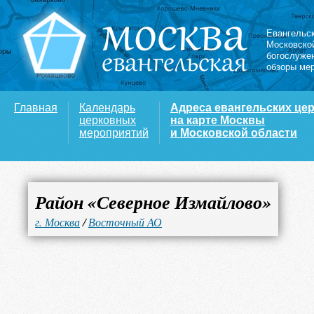
Евангельс
Московско
богослуже
обзоры ме
Главная
Календарь
Адреса евангельских це
церковных
на карте Москвы
мероприятий
и Московской области
Район «Северное Измайлово»
г. Москва
/
Восточный АО