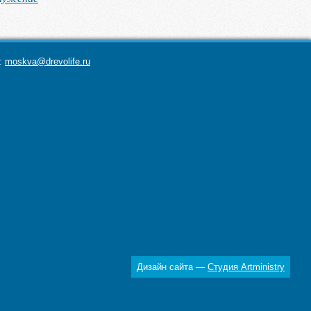
а:
moskva@drevolife.ru
Дизайн сайта —
Студия Artministry