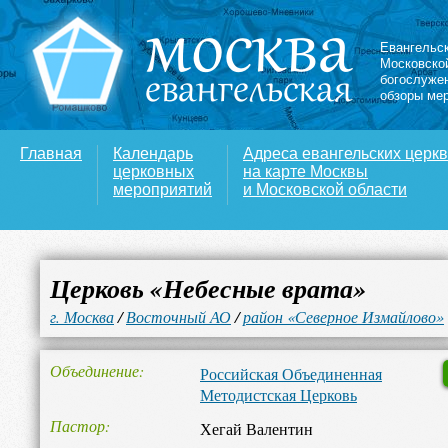
Евангельс
Московско
богослуже
обзоры ме
Главная
Календарь
Адреса евангельских церк
церковных
на карте Москвы
мероприятий
и Московской области
Церковь «Небесные врата»
г. Москва
/
Восточный АО
/
район «Северное Измайлово»
Объединение
Российская Объединенная
Методистская Церковь
Пастор
Хегай Валентин