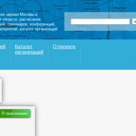
кие церкви Москвы и
й области
,
расписание
ний
,
семинаров
,
конференций
,
роприятий,
каталог организаций
вей
Каталог
О проекте
организаций
Я прихожанин