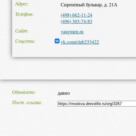
Адрес
Сиреневый бульвар, д. 21А
Телефон
(498) 662-11-24
(496) 303-74-83
Сайт
yangmen.ru
Соцсети
vk.com/club233422
Обновлено
давно
Пост. ссылка