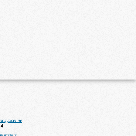
гослужение
 4
лужение