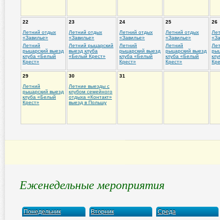
22
23
24
25
26
Летний отдых
Летний отдых
Летний отдых
Летний отдых
Лет
«Завилье»
«Завилье»
«Завилье»
«Завилье»
«З
Летний
Летний рыцарский
Летний
Летний
Ле
рыцарский выезд
выезд клуба
рыцарский выезд
рыцарский выезд
рыц
клуба «Белый
«Белый Крест»
клуба «Белый
клуба «Белый
клу
Крест»
Крест»
Крест»
Кре
29
30
31
Летний
Летние выезды с
рыцарский выезд
клубом семейного
клуба «Белый
отдыха «Контакт»
Крест»
выезд в Польшу
Еженедельные мероприятия
Понедельник
Вторник
Среда