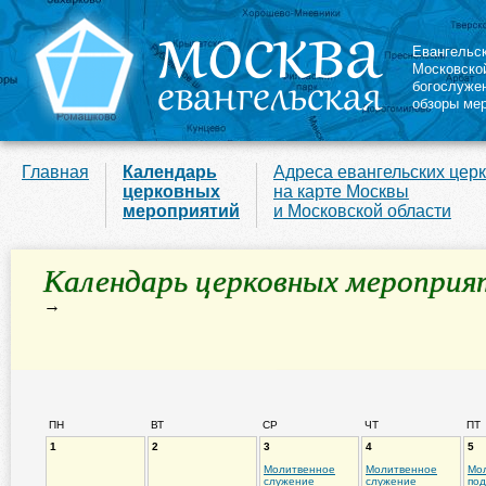
Евангельс
Московско
богослуже
обзоры ме
Главная
Календарь
Адреса евангельских цер
церковных
на карте Москвы
мероприятий
и Московской области
Календарь церковных мероприя
→
ПН
ВТ
СР
ЧТ
ПТ
1
2
3
4
5
Молитвенное
Молитвенное
Мо
служение
служение
под