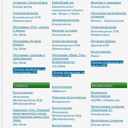
Служение «Золотой век»
Библейский час
Молитва о зависимых
Благая весть
Евангелическо-
Благая весть
лютеранская община
Утренняя молитва
Пасторское молитвенное
свв. Петра и Павла
служение
Благовещение ЕХБ
Церковная молитва
(Немчиновка)
Москва – Евангельская
Благая весть
Программа «Путь, истина
Утренняя молитва
и жизнь»
Молитва за семьи
Благовещение ЕХБ
City Эдем
Благая весть
(Немчиновка)
Программа «В мире
Утренняя молитва
Изучение Библии
поэзии»
Благовещение ЕХБ
Церковь ЕХБ
City Эдем
(Немчиновка)
Богослужение
Программа «Церковь и
Программа «Relax Time -
Факел
реформация»
территория
безмятежности»
Полное расписание на
City Эдем
среду (+30)
City Эдем
Полное расписание на
понедельник (+4)
Полное расписание на
вторник (+14)
Суббота
Воскресенье
Богослужение
Эммануил
Богослужение
Воскресное
богослужение
Московская
Утреннее богослужение
Международная АСД
ОЦХВЕ в Измайлово
Воскресение
(Международка)
Подростковое служение
Богослужение
Сказочное утро. Утренний
«Поколение Х»
Московская
канал выходного дня на
Благая весть
Международная АСД
христианском радио Сити
(Международка)
Эдем.
Молодёжное служение
City Эдем
Благая весть
Богослужение