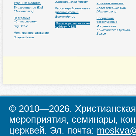
Христианская Миссия
Утренняя молитва
Утренняя молитва
Благовещение ЕХБ
Благовещение ЕХБ
Курсы корейского языка
(Немчиновка)
(Немчиновка)
(разные уровни)
Восхождение
Программа
Воскресное
«Славасловие»
богослужение
Полное расписание на
City Эдем
Искупленная
субботу (+82)
Христианская Церковь
Молитвенное служение
Божья
Возрождение
© 2010—2026. Христианская
мероприятия, семинары, кон
церквей. Эл. почта:
moskva@d