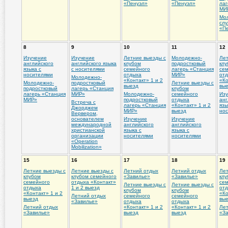
«Пенуэл»
«Пенуэл»
лаг
МИ
Мо
сл
«П
8
9
10
11
12
Изучение
Изучение
Летние выезды с
Молодежно-
Лет
английского
английского языка
клубом
подростковый
клу
языка с
с носителями
семейного
лагерь «Станция
се
носителями
отдыха
МИР»
от
Молодежно-
«Контакт» 1 и 2
«Ко
Молодежно-
подростковый
Летние выезды с
выезд
вы
подростковый
лагерь «Станция
клубом
лагерь «Станция
МИР»
Молодежно-
семейного
Из
МИР»
подростковый
отдыха
анг
Встреча с
лагерь «Станция
«Контакт» 1 и 2
язы
Джорджем
МИР»
выезд
но
Вервером,
основателем
Изучение
Изучение
международной
английского
английского
христианской
языка с
языка с
организации
носителями
носителями
«Operation
Mobilization»
15
16
17
18
19
Летние выезды с
Летние выезды с
Летний отдых
Летний отдых
Лет
клубом
клубом семейного
«Завилье»
«Завилье»
клу
семейного
отдыха «Контакт»
се
Летние выезды с
Летние выезды с
отдыха
1 и 2 выезд
от
клубом
клубом
«Контакт» 1 и 2
«Ко
Летний отдых
семейного
семейного
выезд
вы
«Завилье»
отдыха
отдыха
Летний отдых
«Контакт» 1 и 2
«Контакт» 1 и 2
Лет
«Завилье»
выезд
выезд
«З