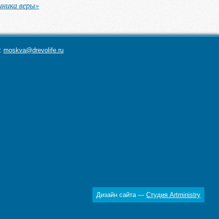
иника веры»
а:
moskva@drevolife.ru
Дизайн сайта —
Студия Artministry