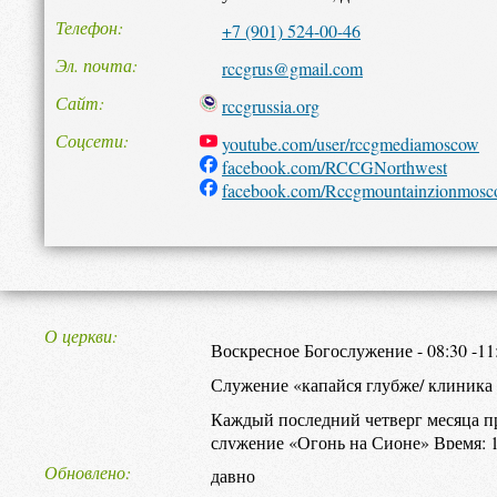
Телефон
+7 (901) 524-00-46
Эл. почта
rccgrus@gmail.com
Сайт
rccgrussia.org
Соцсети
youtube.com/user/rccgmediamoscow
facebook.com/RCCGNorthwest
facebook.com/Rccgmountainzionmos
О церкви
Воскресное Богослужение - 08:30 -11
Служение «капайся глубже/ клиника в
Каждый последний четверг месяца п
служение «Огонь на Сионе» Время: 19
Москва, ул.Фабрициуса, д.31А
Обновлено
давно