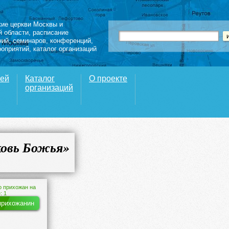
кие церкви Москвы и
й области
,
расписание
ний
,
семинаров
,
конференций
,
роприятий,
каталог организаций
вей
Каталог
О проекте
организаций
ковь Божья»
о прихожан на
: 1
прихожанин