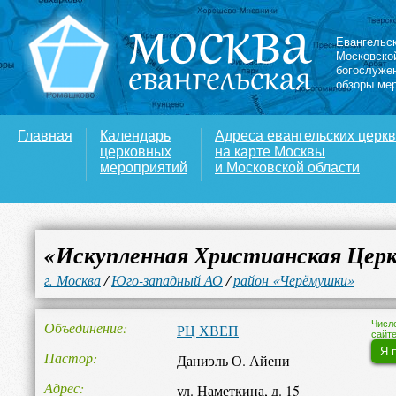
Евангельс
Московско
богослуже
обзоры ме
Главная
Календарь
Адреса евангельских церк
церковных
на карте Москвы
мероприятий
и Московской области
«Искупленная Христианская Цер
г. Москва
/
Юго-западный АО
/
район «Черёмушки»
Объединение
Числ
РЦ ХВЕП
сайте
Я 
Пастор
Даниэль О. Айени
Адрес
ул. Наметкина, д. 15