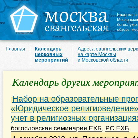
Евангельс
Московско
богослуже
обзоры ме
Главная
Календарь
Адреса евангельских цер
церковных
на карте Москвы
мероприятий
и Московской области
Календарь других мероприя
Набор на образовательные пр
«Юридическое религиоведение»
учет в религиозных организация
богословская семинария ЕХБ
,
РС ЕХБ