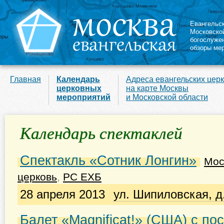
Евангельс
Московско
богослуже
обзоры ме
Главная
Календарь
Адреса евангельских цер
церковных
на карте Москвы
мероприятий
и Московской области
Календарь спектаклей
Спектакль «Сотник Лонгин»
Мос
церковь
,
РС ЕХБ
28 апреля 2013
ул. Шипиловская, д
Балет «Magnificat!» (США) с по