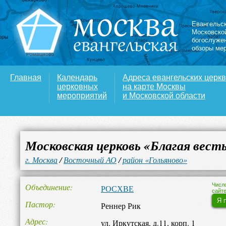
Евангельс
Московско
богослуже
обзоры ме
Главная
Календарь
Адреса евангельских церк
церковных
на карте Москвы
мероприятий
и Московской области
Московская церковь «Благая вест
г. Москва
/
Восточный АО
/
район «Гольяново»
Объединение
Числ
РОСХВЕ
сайте
Я 
Пастор
Реннер Рик
Адрес
ул. Иркутская, д.11, корп. 1