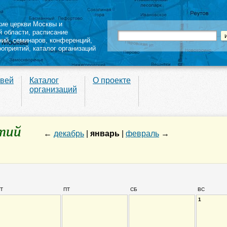
кие церкви Москвы и
й области
,
расписание
ний
,
семинаров
,
конференций
,
роприятий,
каталог организаций
квей
Каталог
О проекте
организаций
тий
←
декабрь
|
январь
|
февраль
→
Т
ПТ
СБ
ВС
1