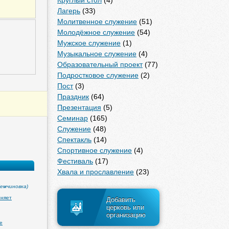
Лагерь
(33)
Молитвенное служение
(51)
Молодёжное служение
(54)
Мужское служение
(1)
Музыкальное служение
(4)
Образовательный проект
(77)
Подростковое служение
(2)
Пост
(3)
Праздник
(64)
Презентация
(5)
Семинар
(165)
Служение
(48)
Спектакль
(14)
Спортивное служение
(4)
Фестиваль
(17)
Хвала и прославление
(23)
емчиновка)
лняет
Добавить
церковь или
организацию
е