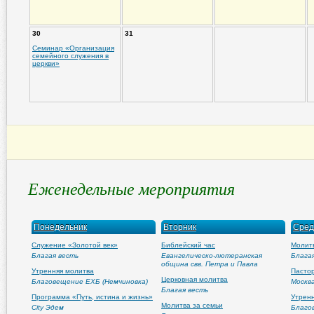
30
31
Семинар «Организация
семейного служения в
церкви»
Еженедельные мероприятия
Понедельник
Вторник
Сред
Служение «Золотой век»
Библейский час
Молит
Благая весть
Евангелическо-лютеранская
Блага
община свв. Петра и Павла
Утренняя молитва
Пасто
Церковная молитва
Благовещение ЕХБ (Немчиновка)
Москва
Благая весть
Программа «Путь, истина и жизнь»
Утрен
Молитва за семьи
City Эдем
Благо