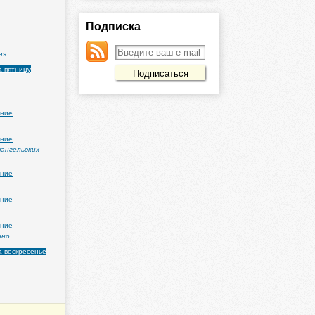
Подписка
ня
а пятницу
ение
ение
вангельских
ение
ение
ение
ино
а воскресенье