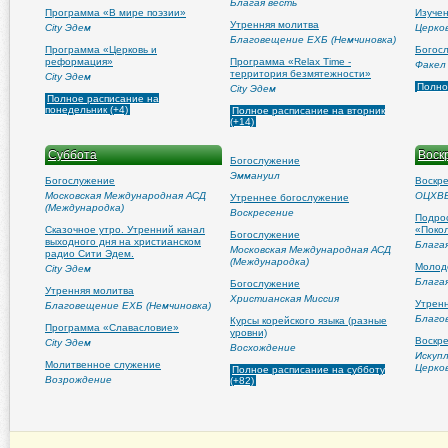
Благая весть
Программа «В мире поэзии»
Изуче
Утренняя молитва
City Эдем
Церко
Благовещение ЕХБ (Немчиновка)
Программа «Церковь и
Богос
реформация»
Программа «Relax Time -
Факел
территория безмятежности»
City Эдем
Полно
City Эдем
Полное расписание на
понедельник (+4)
Полное расписание на вторник
(+14)
Суббота
Воск
Богослужение
Эммануил
Богослужение
Воскр
Московская Международная АСД
ОЦХВЕ
Утреннее богослужение
(Международка)
Воскресение
Подро
Сказочное утро. Утренний канал
«Поко
Богослужение
выходного дня на христианском
Блага
Московская Международная АСД
радио Сити Эдем.
(Международка)
Молод
City Эдем
Блага
Богослужение
Утренняя молитва
Христианская Миссия
Утрен
Благовещение ЕХБ (Немчиновка)
Благо
Курсы корейского языка (разные
Программа «Славасловие»
уровни)
Воскр
City Эдем
Восхождение
Искуп
Молитвенное служение
Церко
Полное расписание на субботу
Возрождение
(+82)