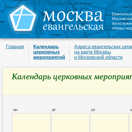
Евангельс
Московско
богослуже
обзоры ме
Главная
Календарь
Адреса евангельских цер
церковных
на карте Москвы
мероприятий
и Московской области
Календарь церковных мероприя
ПН
ВТ
СР
Ч