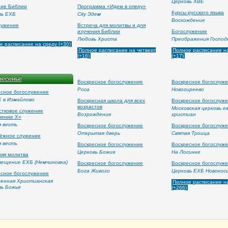
Церковь ХВЕ
ние Библии
Программа «Идем в оперу»
Курсы русского языка
вь ЕХБ
City Эдем
Восхождение
лужение
Встреча для молитвы и для
изучения Библии
Богослужение
Любовь Христа
Преображения Господ
е расписание на среду (+30)
Полное расписание на четверг
Полное расписание н
(+16)
(+17)
ресенье
Воскресное богослужение
Воскресное богослуж
Роса
Новогиреево
есное богослужение
 в Измайлово
Воскресная школа для всех
Воскресное богослуж
возрастов
Московская церковь е
стковое служение
Возрождение
христиан
ление Х»
я весть
Воскресное богослужение
Воскресное богослуж
Открытая дверь
Святая Троица
ёжное служение
я весть
Воскресное богослужение
Воскресное богослуж
Церковь Божия
На Лосинке
няя молитва
вещение ЕХБ (Немчиновка)
Воскресное богослужение
Воскресное богослуж
Бога Живого
Церковь ЕХБ Новокос
есное богослужение
ленная Христианская
Полное расписание н
вь Божья
(+266)