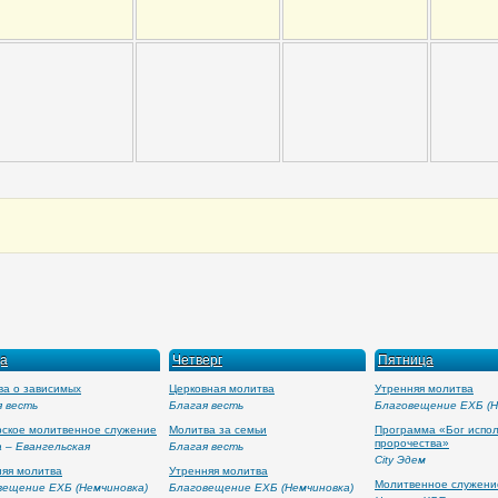
а
Четверг
Пятница
ва о зависимых
Церковная молитва
Утренняя молитва
я весть
Благая весть
Благовещение ЕХБ (Н
рское молитвенное служение
Молитва за семьи
Программа «Бог испо
пророчества»
 – Евангельская
Благая весть
City Эдем
няя молитва
Утренняя молитва
Молитвенное служени
вещение ЕХБ (Немчиновка)
Благовещение ЕХБ (Немчиновка)