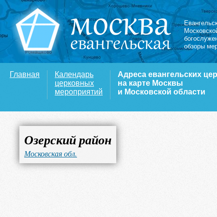
Евангельс
Московско
богослуже
обзоры ме
Главная
Календарь
Адреса евангельских це
церковных
на карте Москвы
мероприятий
и Московской области
Озерский район
Московская обл.