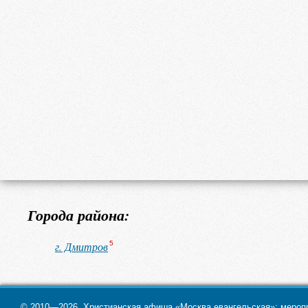
Города района:
г. Дмитров
5
© 2010—2026. Христианская афиша «Москва евангельская»: меропри