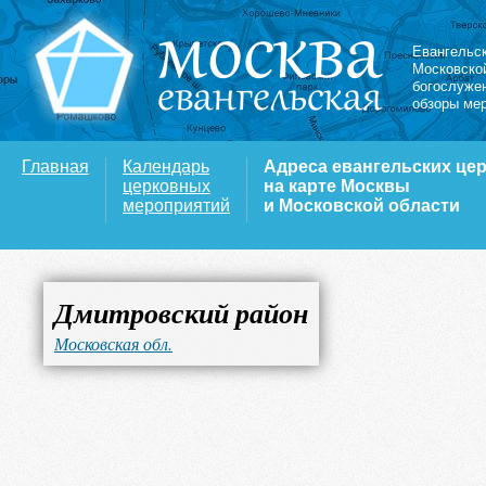
Евангельс
Московско
богослуже
обзоры ме
Главная
Календарь
Адреса евангельских це
церковных
на карте Москвы
мероприятий
и Московской области
Дмитровский район
Московская обл.