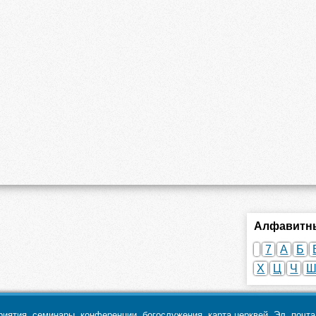
Алфавитны
7
А
Б
Х
Ц
Ч
ятия, семинары, конференции, богослужения, карта церквей. Эл. почт