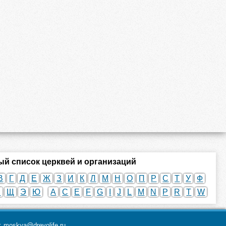
й список церквей и организаций
В
Г
Д
Е
Ж
З
И
К
Л
М
Н
О
П
Р
С
Т
У
Ф
Ш
Щ
Э
Ю
A
C
E
F
G
I
J
L
M
N
P
R
T
W
а:
moskva@drevolife.ru