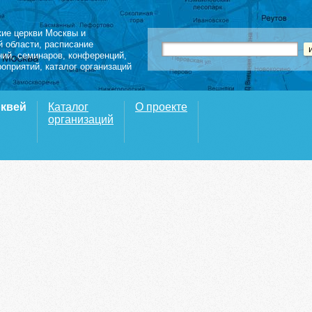
кие церкви Москвы и
й области
,
расписание
ний
,
семинаров
,
конференций
,
роприятий,
каталог организаций
рквей
Каталог
О проекте
организаций