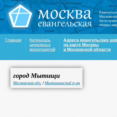
Евангельс
Московско
богослуже
обзоры ме
Главная
Календарь
Адреса евангельских це
церковных
на карте Москвы
мероприятий
и Московской области
город Мытищи
Московская обл.
/
Мытищинский р-он