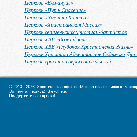
Церковь «Еммануил»
Церковь «Путь Спасения»
Церковь «Ученики Христа»
Церковь «Христианская Миссия»
Церковь евангельских христиан-баптистов
Церковь ХВЕ «Божий зов»
Церковь ХВЕ «Глубокая Христианская Жизнь»
Церковь Христиан Адвентистов Седьмого Дня 
Церковь христиан веры евангельской
© 2010—2026. Христианская афиша «Москва евангельская»: меропри
Эл. почта:
moskva@drevolife.ru
Поддержите наш проект!