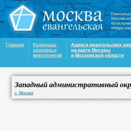
Евангельс
Московско
богослуже
обзоры ме
Главная
Календарь
Адреса евангельских це
церковных
на карте Москвы
мероприятий
и Московской области
Западный административный окр
г. Москва