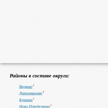
Районы в составе округа:
Внуково
1
Дорогомилово
2
Кунцево
1
Ново-Переделкино
1