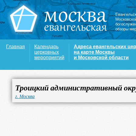
Евангельс
Московско
богослуже
обзоры ме
Главная
Календарь
Адреса евангельских це
церковных
на карте Москвы
мероприятий
и Московской области
Троицкий административный окр
г. Москва