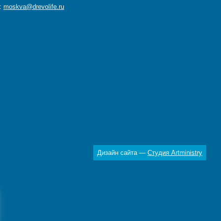
а:
moskva@drevolife.ru
Дизайн сайта —
Студия Artministry