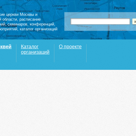
кие церкви Москвы и
й области
,
расписание
ний
,
семинаров
,
конференций
,
роприятий,
каталог организаций
рквей
Каталог
О проекте
организаций