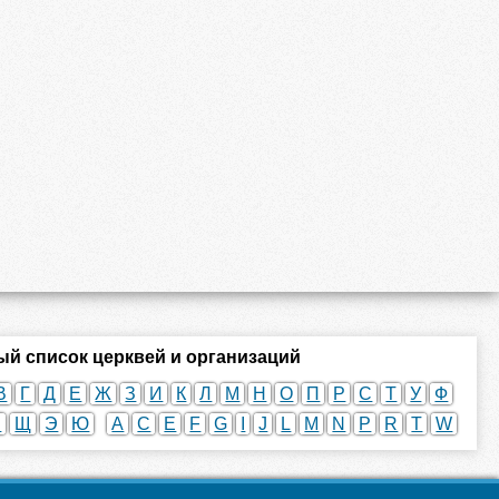
й список церквей и организаций
В
Г
Д
Е
Ж
З
И
К
Л
М
Н
О
П
Р
С
Т
У
Ф
Ш
Щ
Э
Ю
A
C
E
F
G
I
J
L
M
N
P
R
T
W