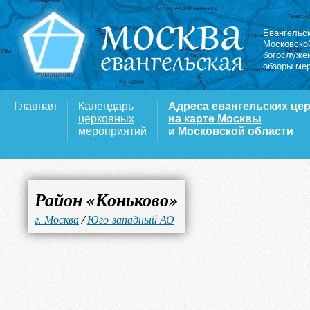
Евангельс
Московско
богослуже
обзоры ме
Главная
Календарь
Адреса евангельских це
церковных
на карте Москвы
мероприятий
и Московской области
Район «Коньково»
г. Москва
/
Юго-западный АО