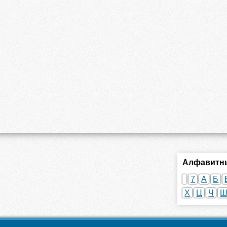
Алфавитны
7
А
Б
Х
Ц
Ч