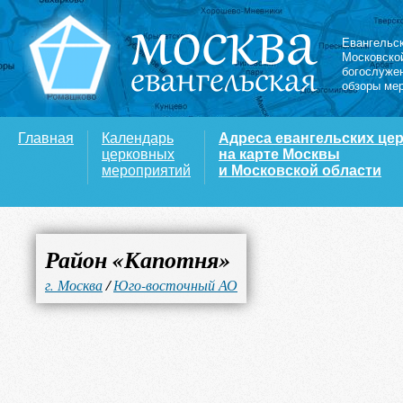
Евангельс
Московско
богослуже
обзоры ме
Главная
Календарь
Адреса евангельских це
церковных
на карте Москвы
мероприятий
и Московской области
Район «Капотня»
г. Москва
/
Юго-восточный АО