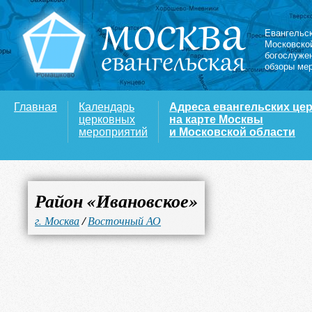
Евангельс
Московско
богослуже
обзоры ме
Главная
Календарь
Адреса евангельских це
церковных
на карте Москвы
мероприятий
и Московской области
Район «Ивановское»
г. Москва
/
Восточный АО