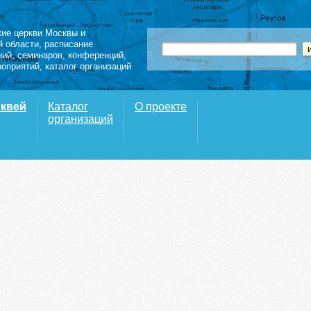
кие церкви Москвы и
й области
,
расписание
ний
,
семинаров
,
конференций
,
роприятий,
каталог организаций
рквей
Каталог
О проекте
организаций