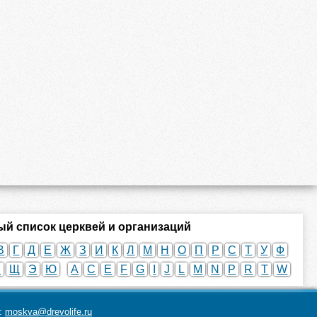
й список церквей и организаций
В
Г
Д
Е
Ж
З
И
К
Л
М
Н
О
П
Р
С
Т
У
Ф
Ш
Щ
Э
Ю
A
C
E
F
G
I
J
L
M
N
P
R
T
W
а:
moskva@drevolife.ru