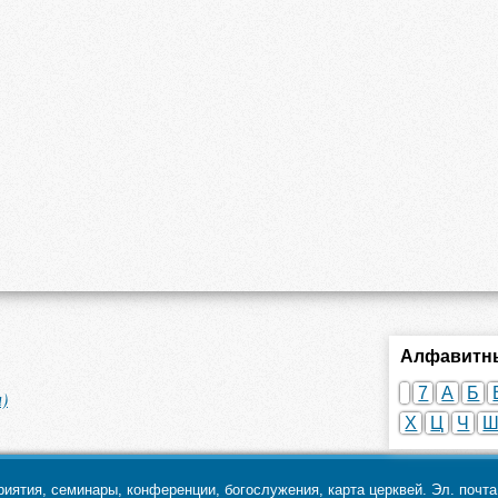
Алфавитны
7
А
Б
)
Х
Ц
Ч
ятия, семинары, конференции, богослужения, карта церквей. Эл. почт