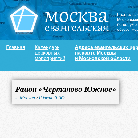
Евангельс
Московско
богослуже
обзоры ме
Главная
Календарь
Адреса евангельских це
церковных
на карте Москвы
мероприятий
и Московской области
Район «Чертаново Южное»
г. Москва
/
Южный АО