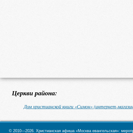
Церкви района:
Дом христианской книги «Симон» (интернет-магазин
© 2010—2026. Христианская афиша «Москва евангельская»: меропри