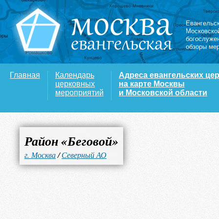
Евангельс
Московско
богослуже
обзоры ме
Главная
Календарь
Адреса евангельских це
церковных
на карте Москвы
мероприятий
и Московской области
Район «Беговой»
г. Москва
/
Северный АО