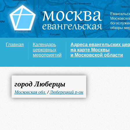
Евангельс
Московско
богослуже
обзоры ме
Главная
Календарь
Адреса евангельских це
церковных
на карте Москвы
мероприятий
и Московской области
город Люберцы
Московская обл.
/
Люберецкий р-он