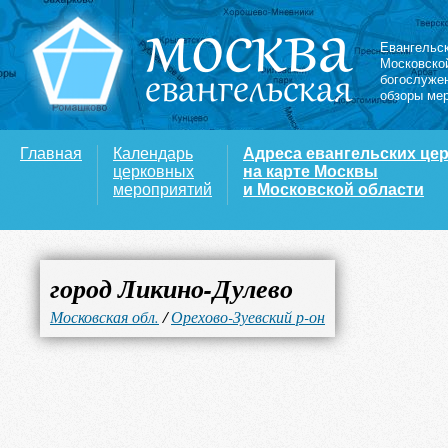
Евангельс
Московско
богослуже
обзоры ме
Главная
Календарь
Адреса евангельских це
церковных
на карте Москвы
мероприятий
и Московской области
город Ликино-Дулево
Московская обл.
/
Орехово-Зуевский р-он