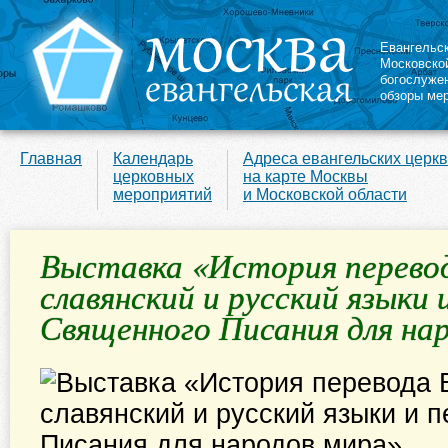
Евангельс
Московско
богослуже
обзоры ме
Главная
Календарь
Адреса евангельских церк
церковных
на карте Москвы
мероприятий
и Московской области
Выставка «История перевод
славянский и русский языки 
Священного Писания для на