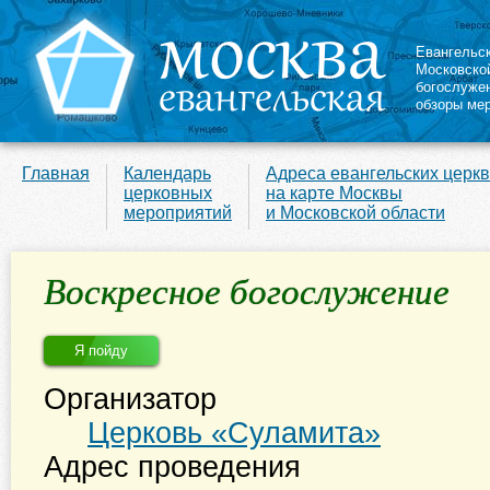
Евангельс
Московско
богослуже
обзоры ме
Главная
Календарь
Адреса евангельских церк
церковных
на карте Москвы
мероприятий
и Московской области
Воскресное богослужение
Я пойду
Организатор
Церковь «Суламита»
Адрес проведения