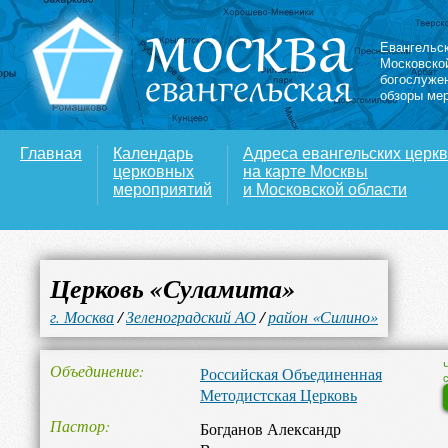
Евангельс
Московско
богослуже
обзоры ме
Главная
Календарь
Адреса евангельских церк
церковных
на карте Москвы
мероприятий
и Московской области
Церковь «Суламита»
г. Москва
/
Зеленоградский АО
/
район «Силино»
Объединение
Российская Объединенная
Методистская Церковь
Пастор
Богданов Александр