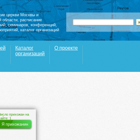
кие церкви Москвы и
й области
,
расписание
ний
,
семинаров
,
конференций
,
роприятий,
каталог организаций
вей
Каталог
О проекте
организаций
Число прихожан на
сайте: 1
Я прихожанин