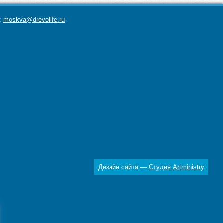
а:
moskva@drevolife.ru
Дизайн сайта —
Студия Artministry