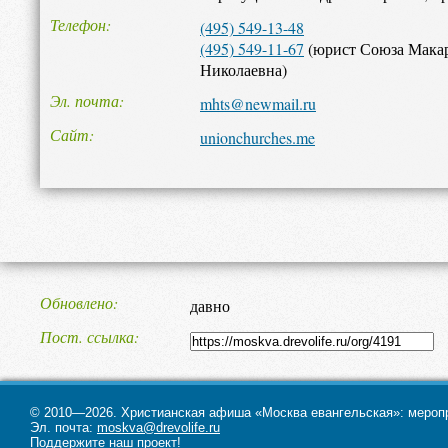
Телефон
(495) 549-13-48
(495) 549-11-67
(юрист Союза Макар
Николаевна)
Эл. почта
mhts@newmail.ru
Сайт
unionchurches.me
Обновлено
давно
Пост. ссылка
© 2010—2026. Христианская афиша «Москва евангельская»: меропри
Эл. почта:
moskva@drevolife.ru
Поддержите наш проект!