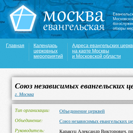
Евангельс
Московско
богослуже
обзоры ме
Главная
Календарь
Адреса евангельских церк
церковных
на карте Москвы
мероприятий
и Московской области
Союз независимых евангельских ц
г. Москва
Тип организации
Объединение церквей
Объединение
Союз независимых евангельских ц
Руководитель
Каракуц Александр Викторович, пр