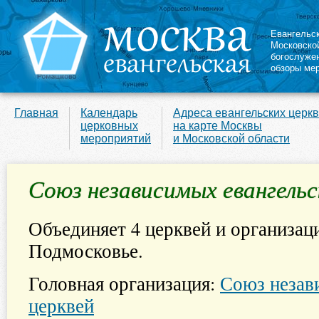
Евангельс
Московско
богослуже
обзоры ме
Главная
Календарь
Адреса евангельских церк
церковных
на карте Москвы
мероприятий
и Московской области
Союз независимых евангельс
Объединяет 4 церквей и организац
Подмосковье.
Головная организация:
Союз незав
церквей