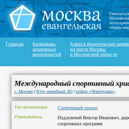
Евангельс
Московско
богослуже
обзоры ме
Главная
Календарь
Адреса евангельских церк
церковных
на карте Москвы
мероприятий
и Московской области
Международный спортивный хрис
г. Москва
/
Юго-западный АО
/
район «Черёмушки»
Тип организации
Спортивный проект
Руководитель
Подлужный Виктор Иванович, дир
спортивных программ