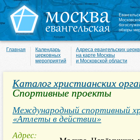
Евангельс
Московско
богослуже
обзоры ме
Главная
Календарь
Адреса евангельских церк
церковных
на карте Москвы
мероприятий
и Московской области
Каталог христианских орга
Спортивные проекты
Международный спортивный хр
«Атлеты в действии»
Адрес