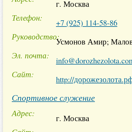
г. Москва
Телефон
+7 (925) 114-58-86
Руководство
Усмонов Амир; Малов
Эл. почта
info@dorozhezolota.co
Сайт
http://дорожезолота.р
Спортивное служение
Адрес
г. Москва
Сайт