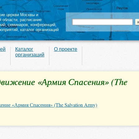
кие церкви Москвы и
й области
,
расписание
ний
,
семинаров
,
конференций
,
роприятий,
каталог организаций
вей
Каталог
О проекте
организаций
вижение «Армия Спасения» (The
ние «Армия Спасения» (The Salvation Army)