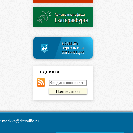
Добавить
церковь или
организацию
Подписка
а:
moskva@drevolife.ru