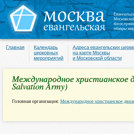
Евангельс
Московско
богослуже
обзоры ме
Главная
Календарь
Адреса евангельских церк
церковных
на карте Москвы
мероприятий
и Московской области
Международное христианское д
Salvation Army)
Головная организация:
Международное христианское движе