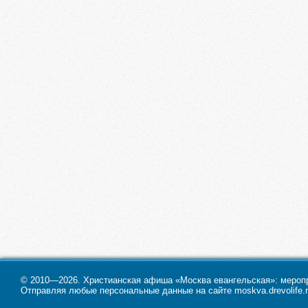
© 2010—2026. Христианская афиша «Москва евангельская»: меропри
Отправляя любые персональные данные на сайте moskva.drevolife.r