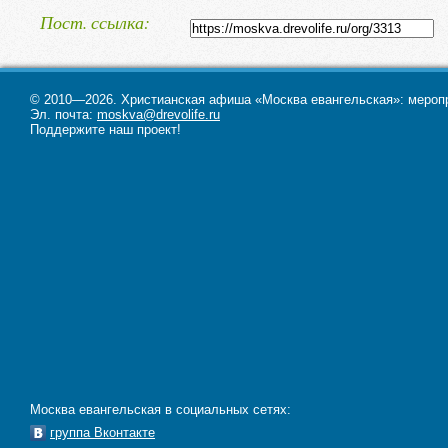
Ее служение вытекает из любви
Пост. ссылка
Божьей.
Ее миссия — проповедовать
Евангелие Иисуса Христа и
© 2010—2026. Христианская афиша «Москва евангельская»: меропри
удовлетворять человеческие нуж
Эл. почта:
moskva@drevolife.ru
Поддержите наш проект!
имя Его без какой-либо
дискриминации.
Москва евангельская в социальных сетях:
группа Вконтакте