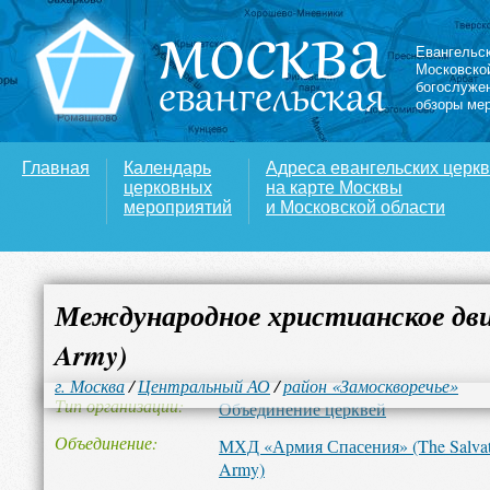
Евангельс
Московско
богослуже
обзоры ме
Главная
Календарь
Адреса евангельских церк
церковных
на карте Москвы
мероприятий
и Московской области
Международное христианское движ
Army)
г. Москва
/
Центральный АО
/
район «Замоскворечье»
Тип организации
Объединение церквей
Объединение
МХД «Армия Спасения» (The Salvat
Army)