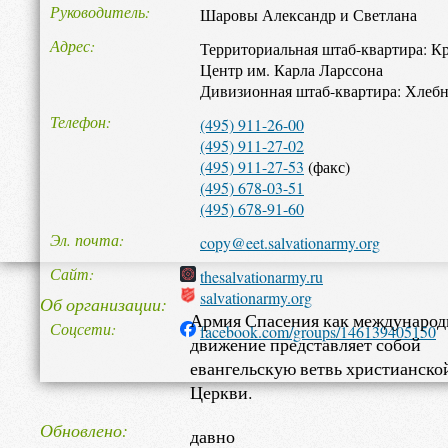
Руководитель
Шаровы Александр и Светлана
Адрес
Территориальная штаб-квартира: Кр
Центр им. Карла Ларссона
Дивизионная штаб-квартира: Хлебник
Телефон
(495) 911-26-00
(495) 911-27-02
(495) 911-27-53
(факс)
(495) 678-03-51
(495) 678-91-60
Эл. почта
copy@eet.salvationarmy.org
Сайт
thesalvationarmy.ru
salvationarmy.org
Об организации
Армия Спасения как международ
Соцсети
facebook.com/groups/146139405150
движение представляет собой
евангельскую ветвь христианско
Церкви.
Ее учение основано на Библии.
Обновлено
давно