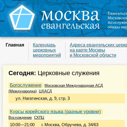
Евангельс
Московско
богослуже
обзоры ме
Главная
Календарь
Адреса евангельских церк
церковных
на карте Москвы
мероприятий
и Московской области
Сегодня:
Церковные служения
Богослужение
Московская Международная АСД
(Международка)
,
ЦХАСД
ул. Нагатинская, д. 9, стр. 3
Курсы корейского языка (разные уровни)
Восхождение
,
СХПЦ
10:00
—
21:00
г. Москва, Обручева, д. 34/63