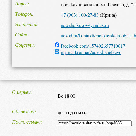
Адрес
пос. Бахчиванджи, ул. Беляева, д. 2
Телефон
+7 (903) 100-27-83
(Ирина)
Эл. почта
newshelkovo@yandex.ru
Сайт
ucxod.ru/kontakti/moskovskaja-oblast.
Соцсети
facebook.com/157402657710817
my.mail.ru/mail/ucxod-shelkovo
О церкви
Вс 18:00
Обновлено
два года назад
Пост. ссылка