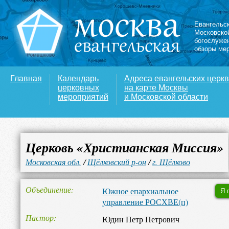
Евангельс
Московско
богослуже
обзоры ме
Главная
Календарь
Адреса евангельских церк
церковных
на карте Москвы
мероприятий
и Московской области
Церковь «Христианская Миссия»
Московская обл.
/
Щёлковский р-он
/
г. Щёлково
Объединение
Южное епархиальное
Я 
управление РОСХВЕ(п)
Пастор
Юдин Петр Петрович