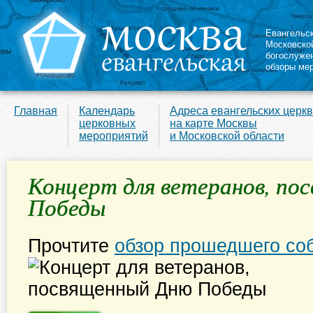
Евангельс
Московско
богослуже
обзоры ме
Главная
Календарь
Адреса евангельских церк
церковных
на карте Москвы
мероприятий
и Московской области
Концерт для ветеранов, по
Победы
Прочтите
обзор прошедшего со