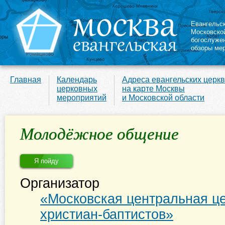
Евангельс
Московско
богослуже
обзоры ме
Главная
Календарь
Адреса евангельских церк
церковных
на карте Москвы
мероприятий
и Московской области
Молодёжное общение
Я пойду
Организатор
«Московская центральная це
христиан-баптистов»