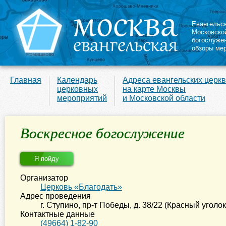
Евангельс
Московско
богослуже
обзоры ме
Главная
Календарь
Адреса евангельских церк
церковных
на карте Москвы
мероприятий
и Московской области
Воскресное богослужение
Я пойду
Организатор
Церковь «Благодать»
Адрес проведения
г. Ступино
,
пр-т Победы, д. 38/22 (Красный уголо
Контактные данные
(49664) 1-82-90