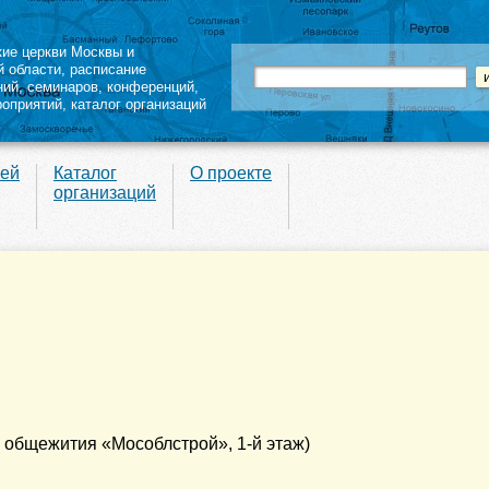
кие церкви Москвы и
й области
,
расписание
ний
,
семинаров
,
конференций
,
роприятий,
каталог организаций
вей
Каталог
О проекте
организаций
к общежития «Мособлстрой», 1-й этаж)