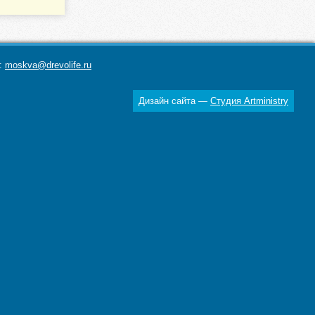
а:
moskva@drevolife.ru
Дизайн сайта —
Студия Artministry