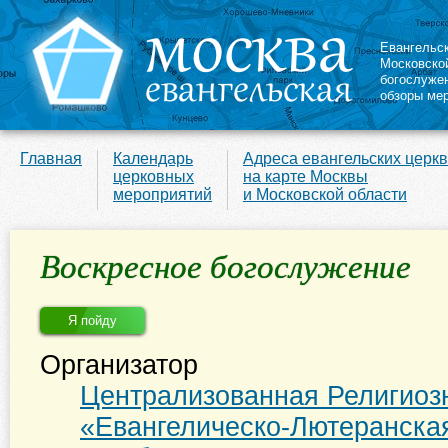
Евангельс
Московско
богослуже
обзоры ме
Главная
Календарь
Адреса евангельских церк
церковных
на карте Москвы
мероприятий
и Московской области
Воскресное богослужение
Я пойду
Организатор
Централизованная Религиоз
«Евангелическо-Лютеранска