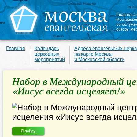
Евангельс
Московско
богослуже
обзоры ме
Главная
Календарь
Адреса евангельских церк
церковных
на карте Москвы
мероприятий
и Московской области
Набор в Международный це
«Иисус всегда исцеляет!»
Я пойду