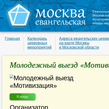
Евангельс
Московско
богослуже
обзоры ме
Главная
Календарь
Адреса евангельских церк
церковных
на карте Москвы
мероприятий
и Московской области
Молодежный выезд «Мотив
Я пойду
Организатор