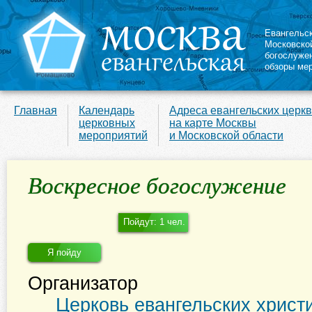
Евангельс
Московско
богослуже
обзоры ме
Главная
Календарь
Адреса евангельских церк
церковных
на карте Москвы
мероприятий
и Московской области
Воскресное богослужение
Пойдут: 1 чел.
Я пойду
Организатор
Церковь евангельских христ