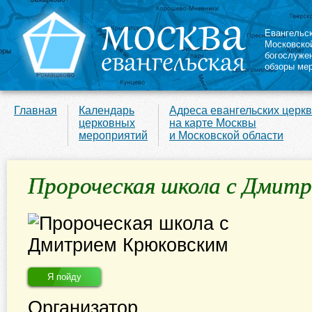
Евангельс
Московско
богослуже
обзоры ме
Главная
Календарь
Адреса евангельских церк
церковных
на карте Москвы
мероприятий
и Московской области
Пророческая школа с Дмит
Я пойду
Организатор