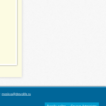
а:
moskva@drevolife.ru