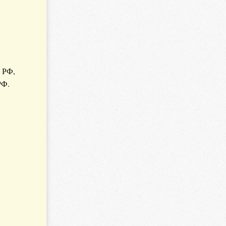
 РФ,
РФ.