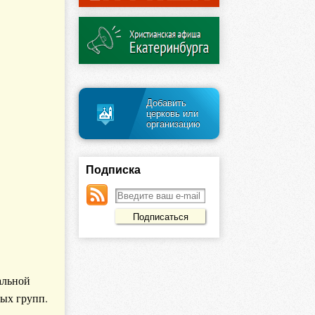
Добавить
церковь или
организацию
Подписка
альной
ых групп.