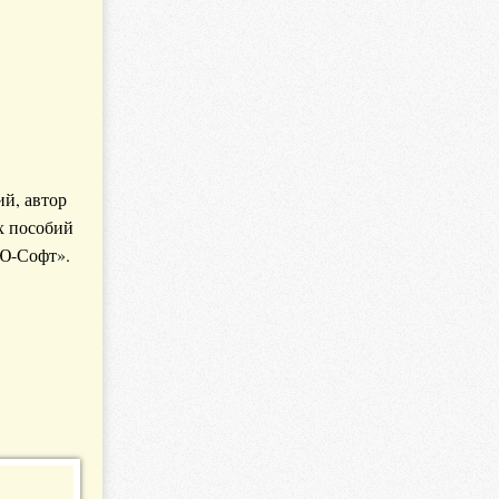
й, автор
х пособий
«Ю-Софт».