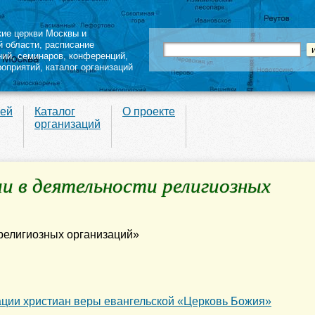
кие церкви Москвы и
й области
,
расписание
ний
,
семинаров
,
конференций
,
роприятий,
каталог организаций
вей
Каталог
О проекте
организаций
и в деятельности религиозных
ации христиан веры евангельской «Церковь Божия»