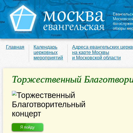
Евангельс
Московско
богослуже
обзоры ме
Главная
Календарь
Адреса евангельских церк
церковных
на карте Москвы
мероприятий
и Московской области
Торжественный Благотвори
Я пойду