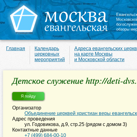
Евангельс
Московско
богослуже
обзоры ме
Главная
Календарь
Адреса евангельских церк
церковных
на карте Москвы
мероприятий
и Московской области
Детское служение http://deti-dvs.
Я пойду
Организатор
Объединение церквей христиан веры евангельс
Адрес проведения
ул. Годовикова, д.9, стр.25 (рядом с домом 3)
Контактные данные
+7 (499) 684-00-10