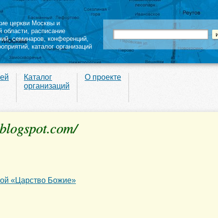
кие церкви Москвы и
й области
,
расписание
ний
,
семинаров
,
конференций
,
роприятий,
каталог организаций
вей
Каталог
О проекте
организаций
blogspot.com/
кой «Царство Божие»