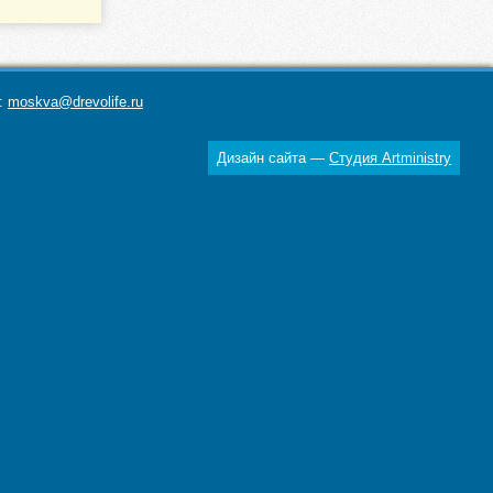
а:
moskva@drevolife.ru
Дизайн сайта —
Студия Artministry