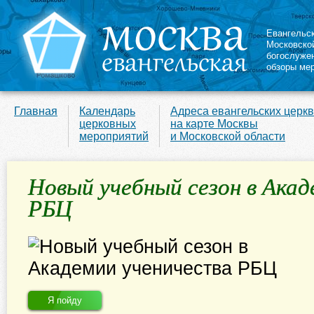
Евангельс
Московско
богослуже
обзоры ме
Главная
Календарь
Адреса евангельских церк
церковных
на карте Москвы
мероприятий
и Московской области
Новый учебный сезон в Акад
РБЦ
Я пойду