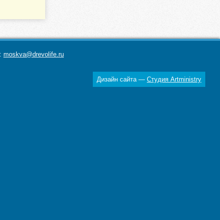
а:
moskva@drevolife.ru
Дизайн сайта —
Студия Artministry