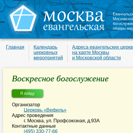
Евангельс
Московско
богослуже
обзоры ме
Главная
Календарь
Адреса евангельских церк
церковных
на карте Москвы
мероприятий
и Московской области
Воскресное богослужение
Я пойду
Организатор
Церковь «Вефиль»
Адрес проведения
г. Москва
,
ул. Профсоюзная, д.93А
Контактные данные
(495) 330-77-66