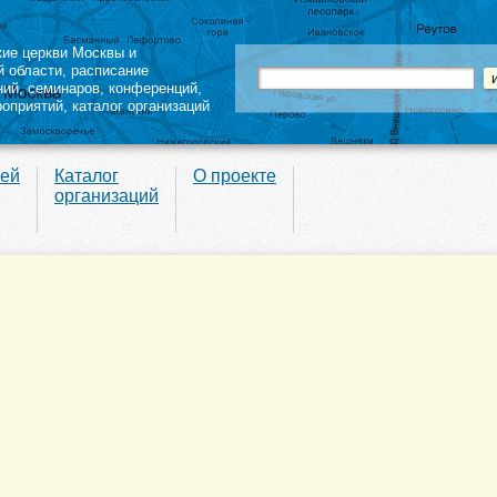
кие церкви Москвы и
й области
,
расписание
ний
,
семинаров
,
конференций
,
роприятий,
каталог организаций
вей
Каталог
О проекте
организаций