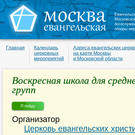
Евангельс
Московско
богослуже
обзоры ме
Главная
Календарь
Адреса евангельских церк
церковных
на карте Москвы
мероприятий
и Московской области
Воскресная школа для средн
групп
Я пойду
Организатор
Церковь евангельских христ